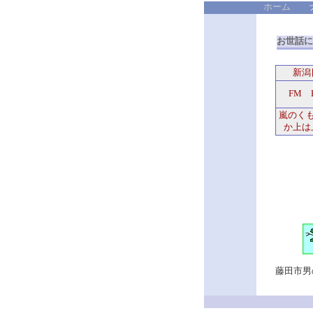
ホーム
お世話に
新潟
FM 
嵐のく
か上は
藤田市男