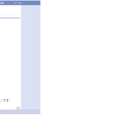
示板
メール
たいです。
-△-