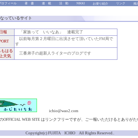
プロフィール
著 書
連 載
活 動
NIKKI
リンク
お便り紹介
掲
なっているサイト
日報
「家族って いいなあ」 連載完了
以前毎月第２月曜日に出演させて頂いていたFM局で
PORT
す
ももはる
三番弟子の超新人ライターのブログです
上天気
ichio@wao2.com
のOFFICIAL WEB SITE はリンクフリーですが、ご一報いただけるとありが
Copyright(c)
FUJITA ICHIO All Rights Reserved..