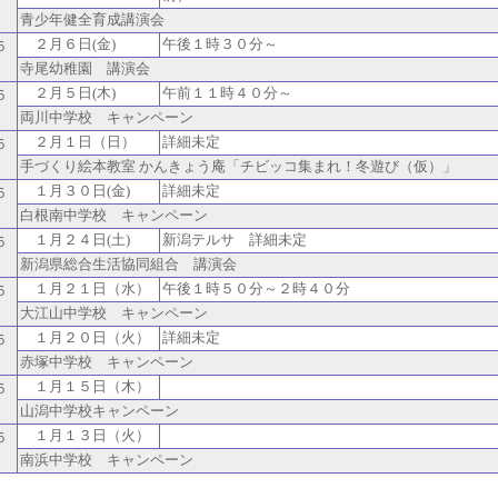
青少年健全育成講演会
２月６日(金)
午後１時３０分～
５
寺尾幼稚園 講演会
２月５日(木)
午前１１時４０分～
５
両川中学校 キャンペーン
２月１日（日）
詳細未定
５
手づくり絵本教室 かんきょう庵「チビッコ集まれ！冬遊び（仮）」
１月３０日(金)
詳細未定
５
白根南中学校 キャンペーン
１月２４日(土)
新潟テルサ 詳細未定
５
新潟県総合生活協同組合 講演会
１月２１日（水）
午後１時５０分～２時４０分
５
大江山中学校 キャンペーン
１月２０日（火）
詳細未定
５
赤塚中学校 キャンペーン
１月１５日（木）
５
山潟中学校キャンペーン
１月１３日（火）
５
南浜中学校 キャンペーン