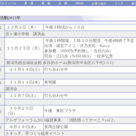
プロフィール
著 書
連 載
活 動
NIKKI
リンク
お便り紹介
掲
活動2015年
１２月３日（木）
午後３時頃から７０分
５
京ヶ瀬小学校 講演会
午後１時開場 １時３０分開演 午後4時終了予定
出演：成宮アイコ・月乃光司・Kacco
１１月２３日（月）
５
参加費：1000円(予約無し・当日のみ)
司会：江口歩（NAMARA）・松井弘恵
新潟市総合福祉会館 多目的ホール(新潟市中央区八千代1-3-1)
１１月１４日(土)
打ち合わせ中
５
１１月１１日(水)
有明園
５
講演会
１１月７日(土)
打ち合わせ中
５
１０月２５日
午後 東区プラザ
５
（日）
アルザフォーラム2015協賛事業 「消防団ってナーニ？vol.2」
８月１９日(水)
長岡丘陵公園
５
トキっ子、手づくり絵本イベント