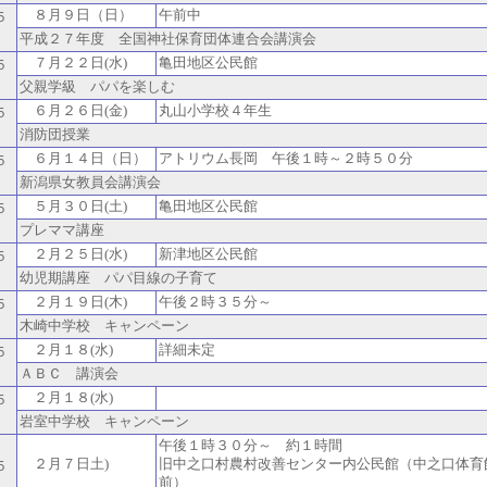
８月９日（日）
午前中
５
平成２７年度 全国神社保育団体連合会講演会
７月２２日(水)
亀田地区公民館
５
父親学級 パパを楽しむ
６月２６日(金)
丸山小学校４年生
５
消防団授業
６月１４日（日）
アトリウム長岡 午後１時～２時５０分
５
新潟県女教員会講演会
５月３０日(土)
亀田地区公民館
５
プレママ講座
２月２５日(水)
新津地区公民館
５
幼児期講座 パパ目線の子育て
２月１９日(木)
午後２時３５分～
５
木崎中学校 キャンペーン
２月１８(水)
詳細未定
５
ＡＢＣ 講演会
２月１８(水)
５
岩室中学校 キャンペーン
午後１時３０分～ 約１時間
２月７日土)
旧中之口村農村改善センター内公民館（中之口体育
５
前）