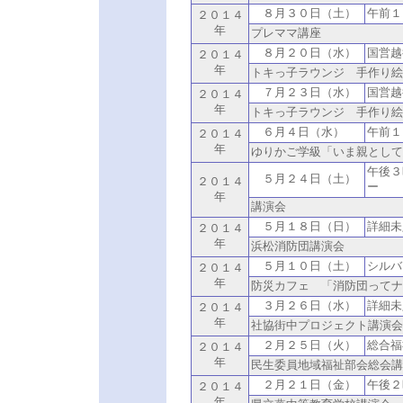
８月３０日（土）
午前１
２０１４
年
プレママ講座
８月２０日（水）
国営越
２０１４
年
トキっ子ラウンジ 手作り
７月２３日（水）
国営越
２０１４
年
トキっ子ラウンジ 手作り
６月４日（水）
午前１
２０１４
年
ゆりかご学級「いま親として
午後３
５月２４日（土）
２０１４
ー
年
講演会
５月１８日（日）
詳細未
２０１４
年
浜松消防団講演会
５月１０日（土）
シルバ
２０１４
年
防災カフェ 「消防団ってナ
３月２６日（水）
詳細未
２０１４
年
社協街中プロジェクト講演会
２月２５日（火）
総合福
２０１４
年
民生委員地域福祉部会総会講
２月２１日（金）
午後２
２０１４
年