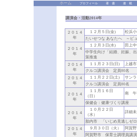
ホーム
プロフィール
著 書
連 載
講演会・活動2014年
１２月５日(金)
松浜小
２０１４
年
たいせつな あなたへ ～ピ
１２月３日(水)
田上
２０１４
中学生向け「結婚、妊娠、出
年
策推進
１１月２３日(日)
上越市
２０１４
年
クルコ講演会 定員80名
１１月２２日(土)
サンラ
２０１４
年
クルコ講演会 定員80名
１１月１６日
南 午
２０１４
（日）
年
保健会：健康づくり講座
１０月２２日
詳細未
２０１４
（水）
年
胎内市 「いじめ見逃しゼロ
９月３０日（火）
阿賀野
２０１４
年
阿賀野市 保育士調理員講演