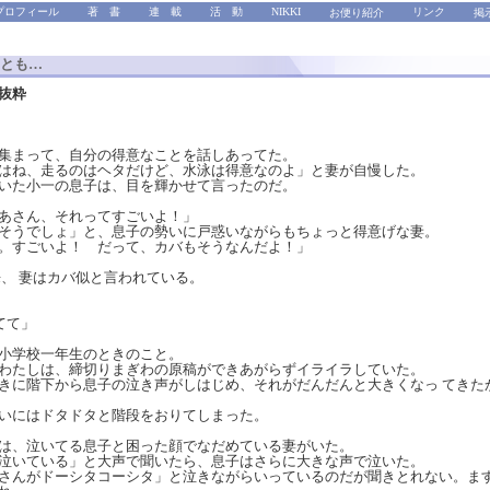
プロフィール
著 書
連 載
活 動
NIKKI
リンク
お便り紹介
掲
とも…
抜粋
集まって、自分の得意なことを話しあってた。
はね、走るのはヘタだけど、水泳は得意なのよ」と妻が自慢した。
いた小一の息子は、目を輝かせて言ったのだ。
あさん、それってすごいよ！」
うでしょ」と、息子の勢いに戸惑いながらもちょっと得意げな妻。
。すごいよ！ だって、カバもそうなんだよ！」
、 妻はカバ似と言われている。
てて」
小学校一年生のときのこと。
わたしは、締切りまぎわの原稿ができあがらずイライラしていた。
きに階下から息子の泣き声がしはじめ、それがだんだんと大きくなっ てきた
いにはドタドタと階段をおりてしまった。
、泣いてる息子と困った顔でなだめている妻がいた。
泣いている」と大声で聞いたら、息子はさらに大きな声で泣いた。
さんがドーシタコーシタ」と泣きながらいっているのだが聞きとれない。ま