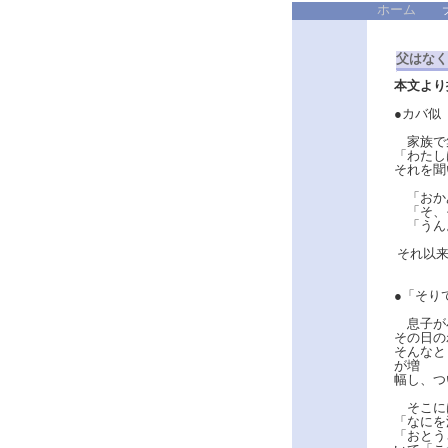
ホーム
父はなく
本文より
●カバ似
家族で
「わたし
それを聞
「おか
「そ、そ
「うん
それ以来
●「そり
息子が
その日の
そんなと
が増
幅し、つ
そこには
「なにを
「おとう