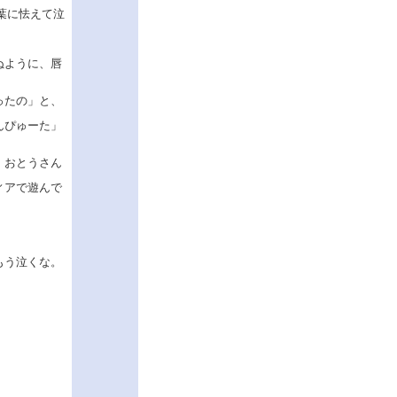
葉に怯えて泣
ぬように、唇
ったの」と、
んぴゅーた」
。おとうさん
ィアで遊んで
もう泣くな。
。