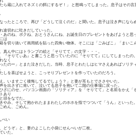
れ
たら蔵に入れてネズミの餌にするぞ！」 と怒鳴ってしまった。息子はその言
。
ったところで、再び「どうして泣くのだ」と聞いた。息子は泣き声になら
れ途切れに吐きだしていった。
あのね、ボクね、おとうさんにね、お誕生日のプレゼントをあげようと思
には
箱を切り抜いて画用紙を貼った四角い物体。そこには「ごみばこ」「まいこ
、真ん中にはトランプの絵と「そりてて」の文字・・・。
、『そりてぃあ』と書こうと思っていたのに『そりてて』にしてしまったの
れなく
ったのー」とまた泣きだした。当時、息子とわたしはヒマさえあればソリテ
。
たしを喜ばせようと、こっそりプレゼントを作っていたのだろう。
。いますごく後悔してるでしょう？」と妻が耳もとでささやいた。
声を出さずに肯いて、泣いてる息子を抱いて二階の仕事場に戻った。
ざにのせ、パソコン画面の「ソリティア」を「そりてて」と名前をかえ「
トあり
と頭をなでた。
きやみ、そして抱かれたままわたしのホホを指でつついて「うん」といった
ごめん、ごめん。
んべい
どうぞ」と、妻のよこした小袋にせんべいが二枚。
ていた。