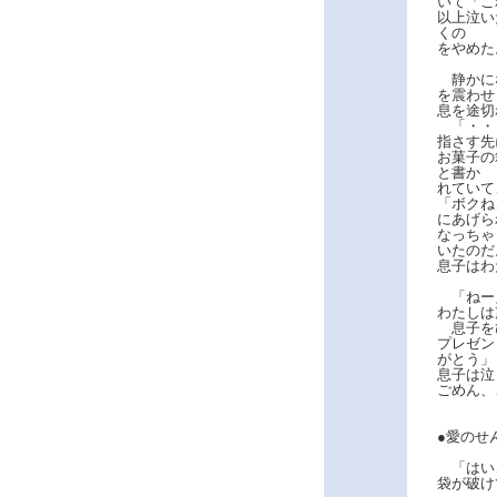
いて「こ
以上泣い
くの
をやめた
静かにな
を震わせ
息を途切
「・・・
指さす先
お菓子の
と書か
れていて
「ボクね
にあげら
なっちゃ
いたのだ
息子はわ
「ねーえ
わたしは
息子をひ
プレゼン
がとう」
息子は泣
ごめん、
●愛のせ
「はい、
袋が破け