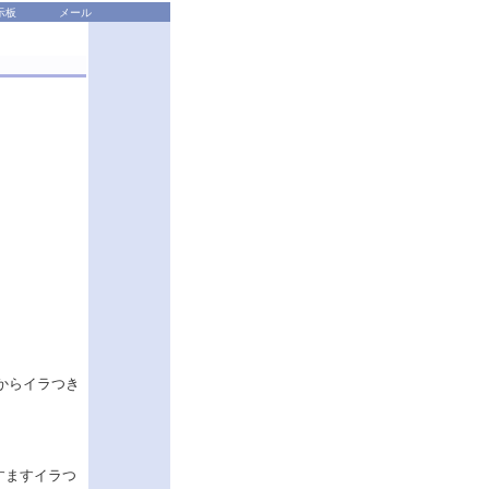
示板
メール
からイラつき
すますイラつ